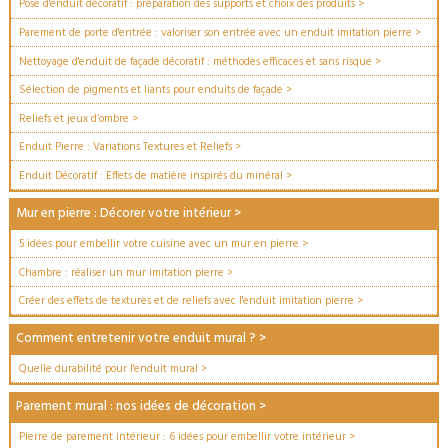
Pose d'enduit décoratif : préparation des supports et choix des produits
>
Parement de porte d'entrée : valoriser son entrée avec un enduit imitation pierre
>
Nettoyage d'enduit de façade décoratif : méthodes efficaces et sans risque
>
Sélection de pigments et liants pour enduits de façade
>
Reliefs et jeux d’ombre
>
Enduit Pierre : Variations Textures et Reliefs
>
Enduit Décoratif : Effets de matière inspirés du minéral
>
Mur en pierre : Décorer votre intérieur
>
5 idées pour embellir votre cuisine avec un mur en pierre
>
Chambre : réaliser un mur imitation pierre
>
Créer des effets de textures et de reliefs avec l'enduit imitation pierre
>
Comment entretenir votre enduit mural ?
>
Quelle durabilité pour l'enduit mural
>
Parement mural : nos idées de décoration
>
Pierre de parement intérieur : 6 idées pour embellir votre intérieur
>