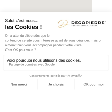
29 rue des Charmes, 79000 Bessines
QUI SOMMES-NOUS ?
OU SOMMES-NOUS ?
>
UNE ENTREPRISE RENOMMEE
>
Qu'est-ce qu'un enduiseur façadier ?
>
Façadier : le professionnel clé pour vos travaux de façade
>